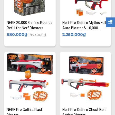
NERF 20,000 Gelfire Rounds
Nerf Pro Gelfire Mythic Full
Refill for Nerf Blasters
Auto Blaster & 10,000
Gelfire Rounds, 800 Round
580.000₫
2.250.000₫
850.000₫
Hopper, Rechargeable
Battery
NERF Pro Gelfire Raid
Nerf Pro Gelfire Ghost Bolt
Blaster
Action Blaster