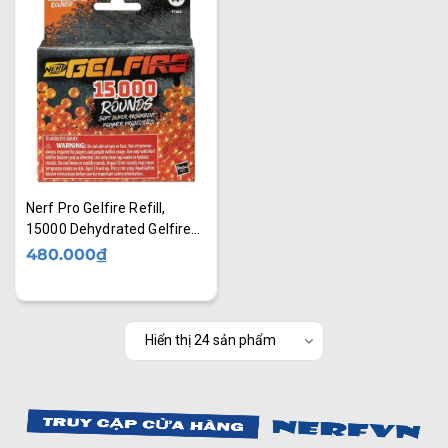
Nerf Pro Gelfire Refill,
15000 Dehydrated Gelfire
Rounds For Nerf Gelfire
480.000₫
Blasters