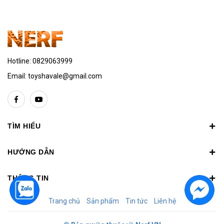
Hotline:
0829063999
Email:
toyshavale@gmail.com
TÌM HIỂU
HƯỚNG DẪN
THÔNG TIN
Trang chủ
Sản phẩm
Tin tức
Liên hệ